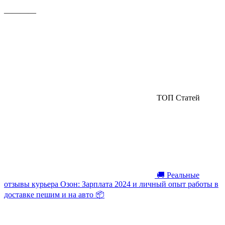
————
ТОП Статей
🚚 Реальные
отзывы курьера Озон: Зарплата 2024 и личный опыт работы в
доставке пешим и на авто 📦