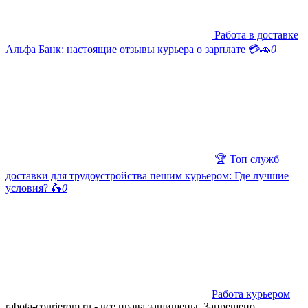
Работа в доставке
Альфа Банк: настоящие отзывы курьера о зарплате 💳🚗
0
🏆 Топ служб
доставки для трудоустройства пешим курьером: Где лучшие
условия? 🛵
0
Работа курьером
rabota-courierom.ru - все права защищены. Запрещено