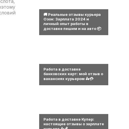
слота,
0
оэтому
условий
🚚 Реальные отзывы курьера
Озон: Зарплата 2024 и
личный опыт работы в
доставке пешим и на авто 📦
0
Работа в доставке
банковских карт: мой отзыв о
вакансиях курьером 🛵💳
0
Работа в доставке Купер:
настоящие отзывы о зарплате
курьера 🛵💰