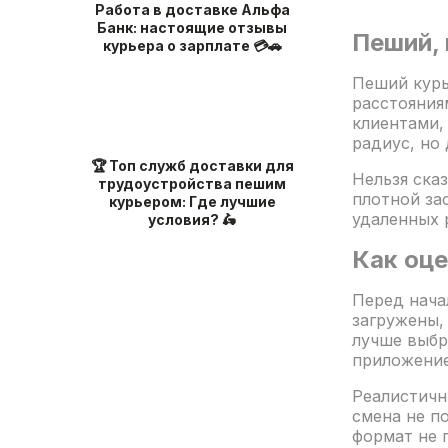
Работа в доставке Альфа
Банк: настоящие отзывы
Пеший, 
курьера о зарплате 💳🚗
Пеший курь
расстояния
клиентами,
радиус, но
🏆 Топ служб доставки для
Нельзя ска
трудоустройства пешим
плотной за
курьером: Где лучшие
удаленных 
условия? 🛵
Как оц
Перед нача
загружены,
лучше выбр
приложение
Реалистичн
смена не п
формат не 