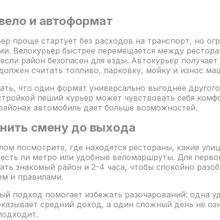
вело и автоформат
ер проще стартует без расходов на транспорт, но ог
ми. Велокурьер быстрее перемещается между рестора
 если район безопасен для езды. Автокурьер получает
 должен считать топливо, парковку, мойку и износ ма
зать, что один формат универсально выгоднее другого:
стройкой пеший курьер может чувствовать себя комфо
районах автомобиль дает больше возможностей.
енить смену до выхода
лом посмотрите, где находятся рестораны, какие ули
 есть ли метро или удобные веломаршруты. Для перв
ать знакомый район и 2-4 часа, чтобы спокойно разоб
м и правилами.
ый подход помогает избежать разочарований: одна у
оказывает средний доход, а один сложный день не озн
подходит.