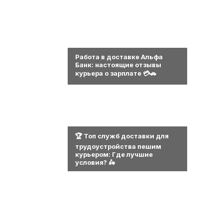
0
Работа в доставке Альфа
Банк: настоящие отзывы
курьера о зарплате 💳🚗
0
🏆 Топ служб доставки для
трудоустройства пешим
курьером: Где лучшие
условия? 🛵