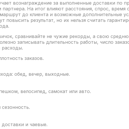
учает вознаграждение за выполненные доставки по п
и партнера. На итог влияют расстояния, спрос, время
 маршрут до клиента и возможные дополнительные ус
ут повысить результат, но их нельзя считать гаранти
ода.
вичок, сравнивайте не чужие рекорды, а свою средню
полезно записывать длительность работы, число заказо
и расходы.
плотность заказов.
хода: обед, вечер, выходные.
 пешком, велосипед, самокат или авто.
и сезонность.
 доставки и чаевые.