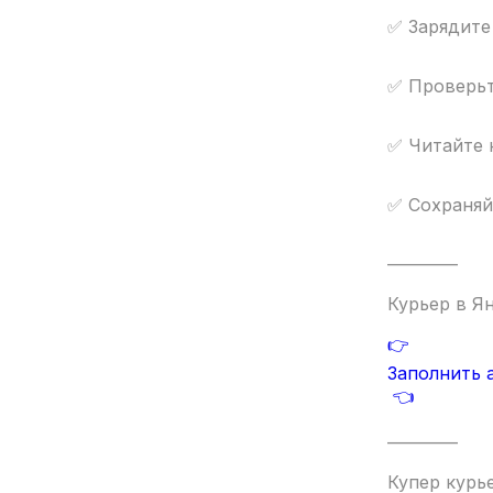
✅ Зарядите
✅ Проверьт
✅ Читайте 
✅ Сохраняй
————
Курьер в Я
👉
Заполнить 
👈
————
Купер курь