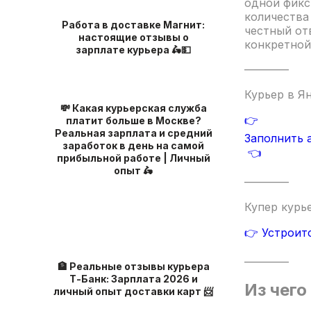
одной фикс
количества
Работа в доставке Магнит:
честный от
настоящие отзывы о
конкретной
зарплате курьера 🛵💵
————
Курьер в Я
💸 Какая курьерская служба
👉
платит больше в Москве?
Реальная зарплата и средний
Заполнить 
заработок в день на самой
👈
прибыльной работе | Личный
опыт 🛵
————
Купер курь
👉 Устроит
————
🏦 Реальные отзывы курьера
Т-Банк: Зарплата 2026 и
Из чего
личный опыт доставки карт 📨