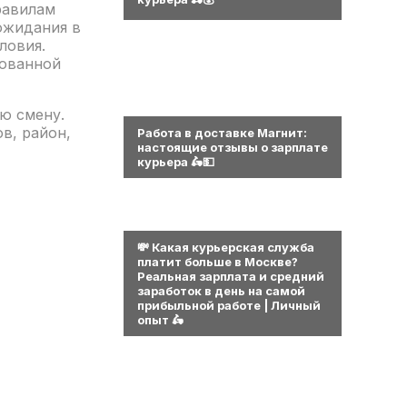
равилам
 ожидания в
ловия.
рованной
0
ю смену.
в, район,
Работа в доставке Магнит:
настоящие отзывы о зарплате
курьера 🛵💵
0
💸 Какая курьерская служба
платит больше в Москве?
Реальная зарплата и средний
заработок в день на самой
прибыльной работе | Личный
опыт 🛵