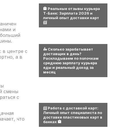
0
🏦 Реальные отзывы курьера
Т-Банк: Зарплата 2026 и
личный опыт доставки карт
📨
раничен
нами и
 больший
шины.
0
🛵 Сколько зарабатывает
 в центре с
доставщик в день?
ртно, а в
Раскладываем по полочкам
среднюю зарплату курьера
еды и реальный доход за
месяц
цы
ой смены
раться с
0
📨 Работа с доставкой карт:
дачная
Личный опыт специалиста по
доставке пластиковых карт в
ачает, что
банках 🏦