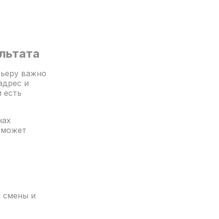
льтата
рьеру важно
адрес и
 есть
нах
т может
и смены и