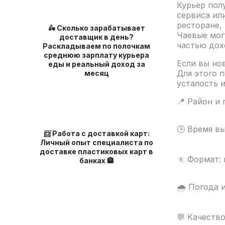
Курьер пол
сервиса ил
ресторане,
🛵 Сколько зарабатывает
Чаевые мог
доставщик в день?
частью дох
Раскладываем по полочкам
среднюю зарплату курьера
Если вы но
еды и реальный доход за
Для этого 
месяц
усталость 
📍 Район и 
🕒 Время вы
📨 Работа с доставкой карт:
Личный опыт специалиста по
доставке пластиковых карт в
🚶 Формат:
банках 🏦
🌧️ Погода 
💬 Качество