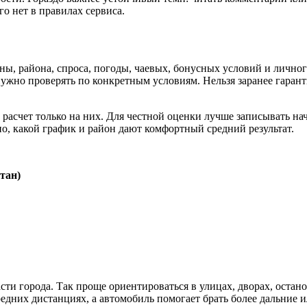
о нет в правилах сервиса.
ены, района, спроса, погоды, чаевых, бонусных условий и лично
нужно проверять по конкретным условиям. Нельзя заранее гаран
ь расчет только на них. Для честной оценки лучше записывать на
но, какой график и район дают комфортный средний результат.
тан)
сти города. Так проще ориентироваться в улицах, дворах, оста
едних дистанциях, а автомобиль помогает брать более дальние ил