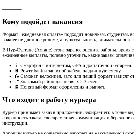
————
Кому подойдет вакансия
Формат «ежедневная оплата» подходит новичкам, студентам, вод
важнее не длинное резюме, а пунктуальность, внимательность 
В Нур-Султане (Астане) стоит заранее оценить районы, время 
ежедневные выплаты, полезно уточнить, какие заказы оплачива
📱 Смартфон с интернетом, GPS и достаточной батареей.
🔋 Power bank и запасной кабель на длинную смену.
🛵 Самокат, велосипед, авто или пеший формат зависят от
📍 Знакомый район для первых 2-3 смен.
🧾 Понятный формат оформления и выплат.
Что входит в работу курьера
Курьер принимает заказ в приложении, забирает его в точке вы
сохранность заказа, своевременная коммуникация и бережное о
инструкции.
Хороший курьер не обязательно работает на максимальной скоро