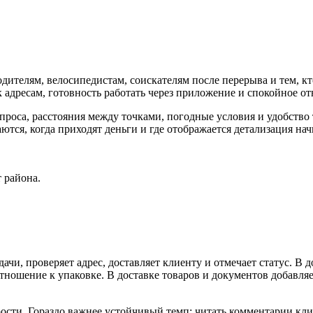
ителям, велосипедистам, соискателям после перерыва и тем, кто
к адресам, готовность работать через приложение и спокойное 
спроса, расстояния между точками, погодные условия и удобство
ются, когда приходят деньги и где отображается детализация на
 района.
дачи, проверяет адрес, доставляет клиенту и отмечает статус. В
тношение к упаковке. В доставке товаров и документов добавляе
сти. Гораздо важнее устойчивый темп: читать комментарии клиент