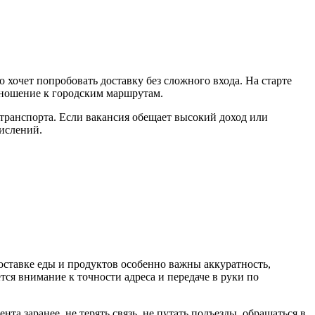
 хочет попробовать доставку без сложного входа. На старте
отношение к городским маршрутам.
 транспорта. Если вакансия обещает высокий доход или
числений.
 доставке еды и продуктов особенно важны аккуратность,
тся внимание к точности адреса и передаче в руки по
а заранее, не терять связь, не путать подъезды, обращаться в