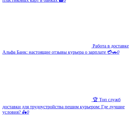
пластиковых карт в банках 🏦
0
Работа в доставке
Альфа Банк: настоящие отзывы курьера о зарплате 💳🚗
0
🏆 Топ служб
доставки для трудоустройства пешим курьером: Где лучшие
условия? 🛵
0