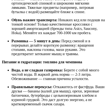
ортопедической спинкой и широкими мягкими
лямками. Тяжелые предметы (например, литровая
бутылка с водой) размещайте ближе к спине.
Обувь важнее транспорта:
Никаких кед или подошв на
тонкой основе! Только качественные кроссовки с
хорошей амортизацией (бренды типа Asics, Saucony,
Hoka). Меняйте их каждые 700-1000 км пробега.
Разминка — 5 минут в день:
Перед сменой и в
перерывах делайте короткую разминку: вращения
стопами, наклоны головы, махи руками. Это
предотвратит затекание мышц и травмы.
Питание и гидратация: топливо для чемпиона
Вода, а не сладкая газировка:
Берите с собой много
чистой воды. В жаркий день норма — 2-3 литра.
Обезвоживание — главная причина усталости.
Правильные перекусы:
Откажитесь от фастфуда. Ваши
друзья — бананы (калий для мышц), орехи, зерновые
батончики, бутерброды с цельнозерновым хлебом и
куриной грудкой. Это даст долгую энергию, а не
кратковременный скачок сахара.