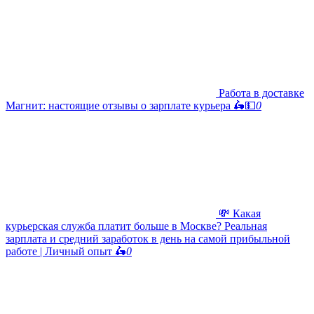
Работа в доставке
Магнит: настоящие отзывы о зарплате курьера 🛵💵
0
💸 Какая
курьерская служба платит больше в Москве? Реальная
зарплата и средний заработок в день на самой прибыльной
работе | Личный опыт 🛵
0