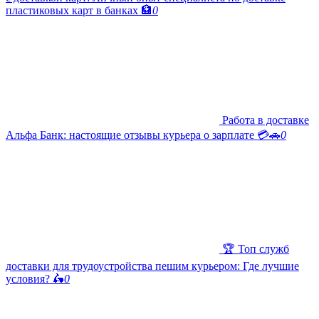
пластиковых карт в банках 🏦
0
Работа в доставке
Альфа Банк: настоящие отзывы курьера о зарплате 💳🚗
0
🏆 Топ служб
доставки для трудоустройства пешим курьером: Где лучшие
условия? 🛵
0